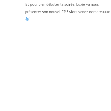
Et pour bien débuter la soirée, Luxie va nous
présenter son nouvel EP ! Alors venez nombreuuux 
Lecteur
vidéo
00:00
00:00