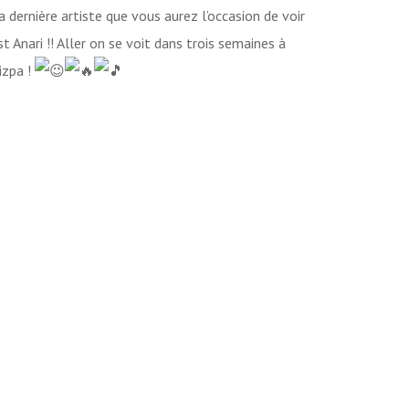
a dernière artiste que vous aurez l’occasion de voir
st Anari !! Aller on se voit dans trois semaines à
izpa !
ecteur
idéo
00:00
00:00