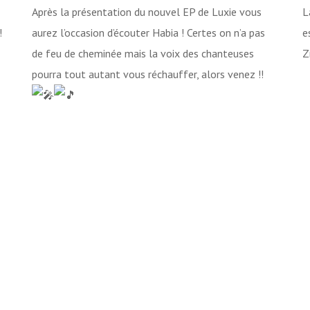
Après la présentation du nouvel EP de Luxie vous
L
!
aurez l’occasion d’écouter Habia ! Certes on n’a pas
e
de feu de cheminée mais la voix des chanteuses
Z
pourra tout autant vous réchauffer, alors venez !!
Lecteur
L
vidéo
v
00:00
00:00