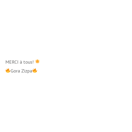
00:00
00:00
MERCI à tous!
Gora Zizpa
Lecteur
vidéo