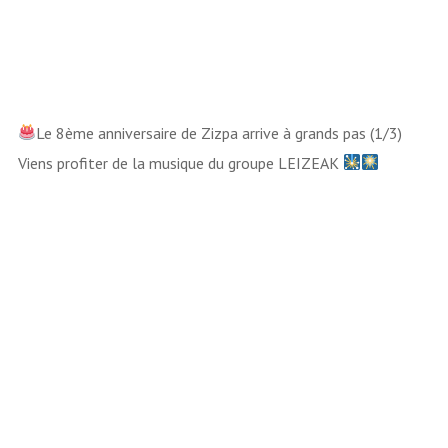
00:00
00:00
Le 8ème anniversaire de Zizpa arrive à grands pas (1/3)
Viens profiter de la musique du groupe LEIZEAK
Lecteur
vidéo
00:00
00:00