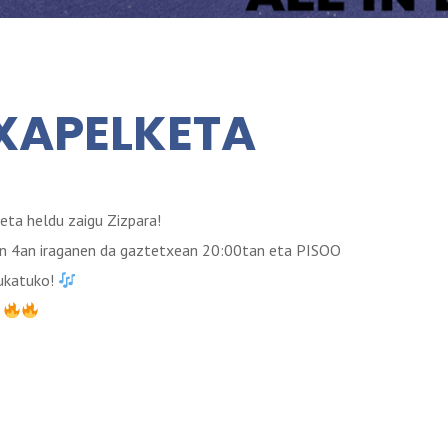
TXAPELKETA
ta heldu zaigu Zizpara!
en 4an iraganen da gaztetxean 20:00tan eta PISOO
ukatuko!
!