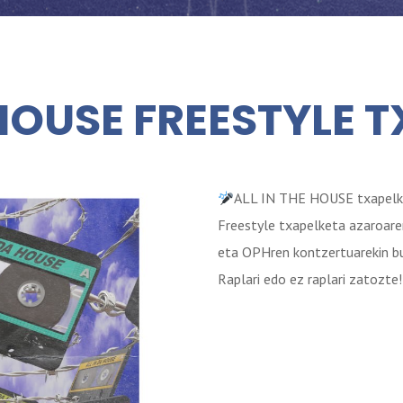
 HOUSE FREESTYLE 
ALL IN THE HOUSE txapelke
Freestyle txapelketa azaroar
eta OPHren kontzertuarekin b
Raplari edo ez raplari zatozte