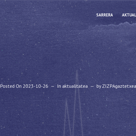
SARRERA
AKTUAL
Posted On
2023-10-26
In
aktualitatea
by
ZIZPAgaztetxe