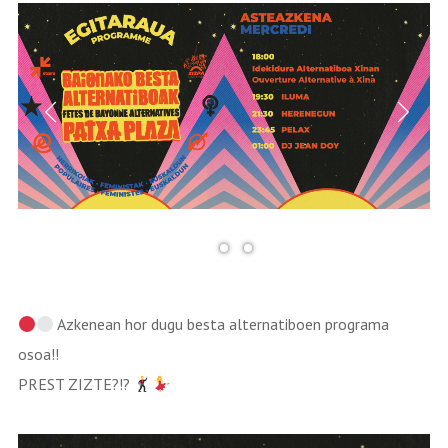
Azkenean hor dugu besta alternatiboen programa
osoa!!
PREST ZIZTE?!?