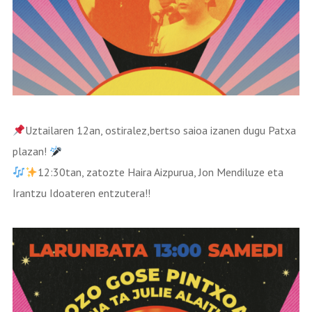
Uztailaren 12an, ostiralez,bertso saioa izanen dugu Patxa
plazan!
12:30tan, zatozte Haira Aizpurua, Jon Mendiluze eta
Irantzu Idoateren entzutera!!