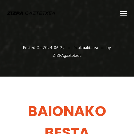
Posted On
2024-06-22
In
aktualitatea
by
ZIZPAgaztetxea
BAIONAKO
BESTA