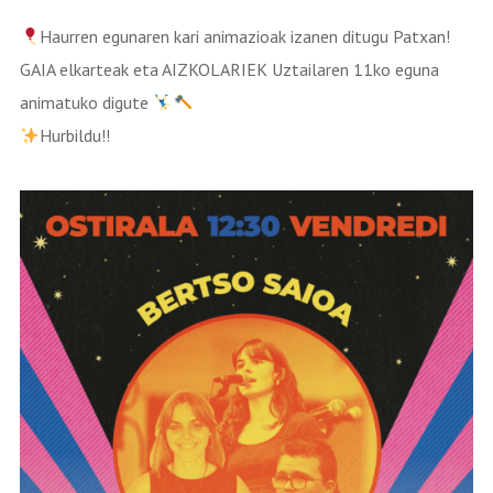
Haurren egunaren kari animazioak izanen ditugu Patxan!
GAIA elkarteak eta AIZKOLARIEK Uztailaren 11ko eguna
animatuko digute
Hurbildu!!