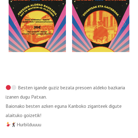
Besten igande guziz bezala presoen aldeko bazkaria
izanen dugu Patxan.
Baionako besten azken eguna Kanboko ziganteek digute
alaituko goizetik!
Hurbilduuuu