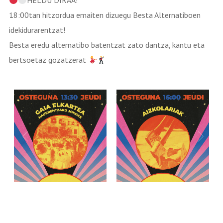
HELDU DIRAA!
18:00tan hitzordua emaiten dizuegu Besta Alternatiboen
idekidurarentzat!
Besta eredu alternatibo batentzat zato dantza, kantu eta
bertsoetaz gozatzerat