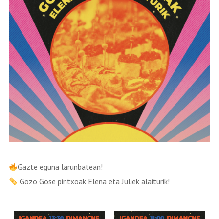
Gazte eguna larunbatean!
Gozo Gose pintxoak Elena eta Juliek alaiturik!