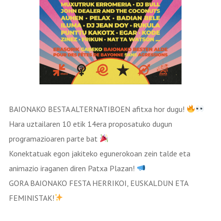
BAIONAKO BESTA ALTERNATIBOEN afitxa hor dugu!
Hara uztailaren 10 etik 14era proposatuko dugun
programazioaren parte bat
Konektatuak egon jakiteko egunerokoan zein talde eta
animazio iraganen diren Patxa Plazan!
GORA BAIONAKO FESTA HERRIKOI, EUSKALDUN ETA
FEMINISTAK!